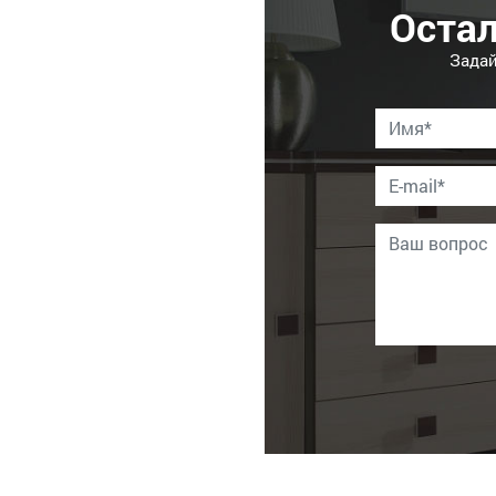
Оста
Задай