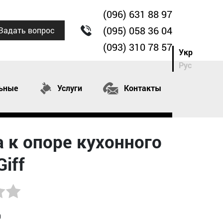
(096) 631 88 97
(095) 058 36 04
Задать вопрос
(093) 310 78 57
Укр
Рус
ьные
Услуги
Контакты
 к опоре кухонного
Giff
0