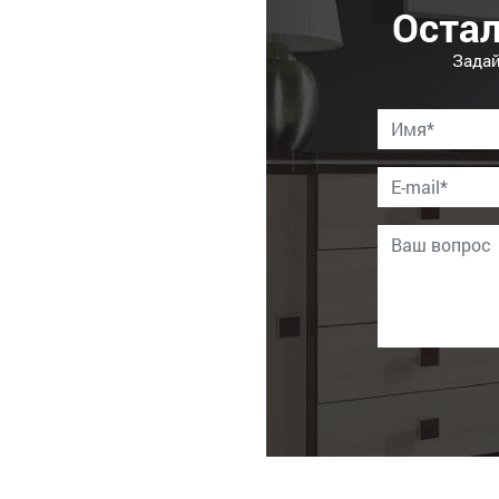
Оста
Задай