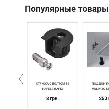
Популярные товары
ЫХ
СТЯЖКА С БОЛТОМ 19
ПОДДОН ПОД МОЙ
O
HAFELE RAFIX
VOLPATO L600 СЕР
8 грн.
250 грн.