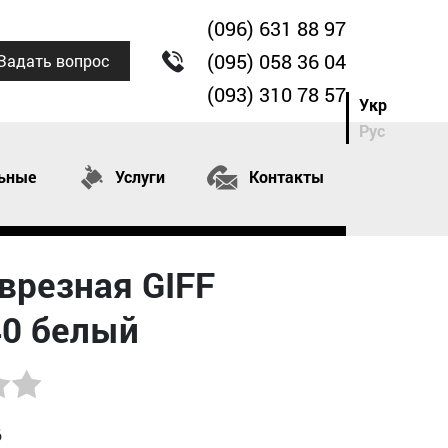
(096) 631 88 97
(095) 058 36 04
Задать вопрос
(093) 310 78 57
Укр
Рус
ьные
Услуги
Контакты
врезная GIFF
0 белый
6