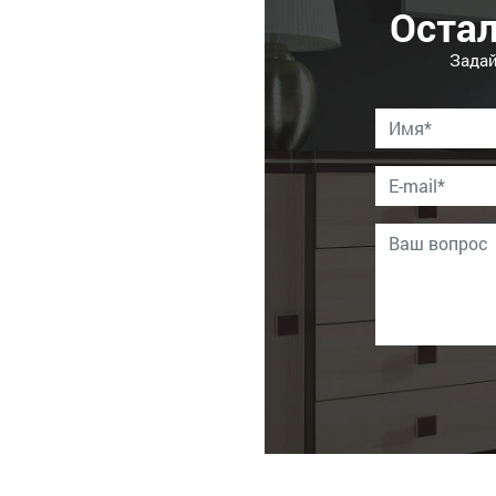
Оста
Задай