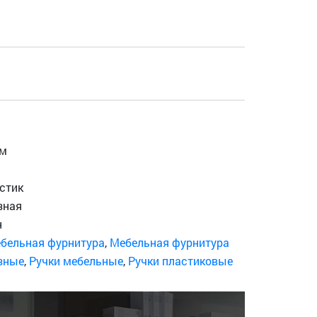
мм
м
стик
зная
н
бельная фурнитура
,
Мебельная фурнитура
езные
,
Ручки мебельные
,
Ручки пластиковые