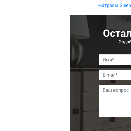
матрасы Sleep
Оста
Задай