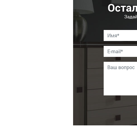
Оста
Задай