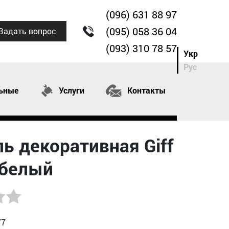
(096) 631 88 97
(095) 058 36 04
Задать вопрос
(093) 310 78 57
Укр
Рус
ьные
Услуги
Контакты
ь декоративная Giff
 белый
77