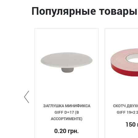
Популярные товары
ИЦЫ
ЗАГЛУШКА МИНИФИКСА
СКОТЧ ДВУХСТОРОН
 U-
GIFF D=17 (В
GIFF 19×2 2 М БЕЛ
600
АССОРТИМЕНТЕ)
150 грн.
0.20 грн.