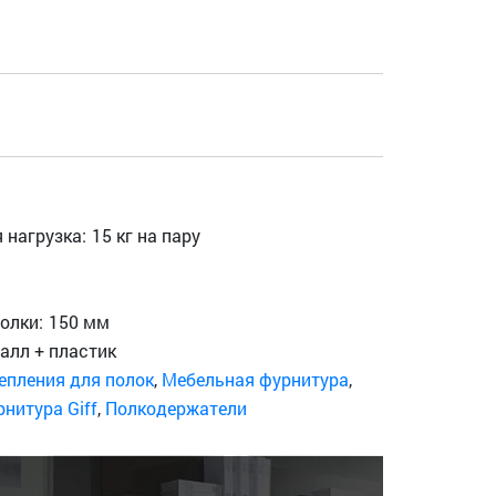
 нагрузка:
15 кг на пару
м
м
олки:
150 мм
алл + пластик
епления для полок
,
Мебельная фурнитура
,
нитура Giff
,
Полкодержатели