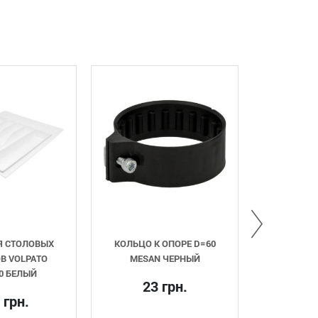
ОВЫХ
КОЛЬЦО К ОПОРЕ D=60
ТОЛКАТЕЛЬ ВРЕЗНО
ATO
MESAN ЧЕРНЫЙ
PUSHER-1
Й
23 грн.
16 грн.